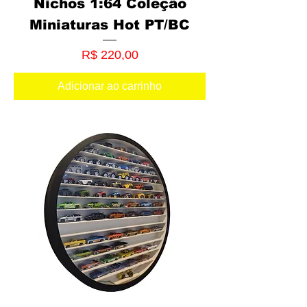
Nichos 1:64 Coleção
Miniaturas Hot PT/BC
Preço
R$ 220,00
Adicionar ao carrinho