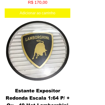
Preço
R$ 170,00
Adicionar ao carrinho
Estante Expositor
Redonda Escala 1:64 P/ +