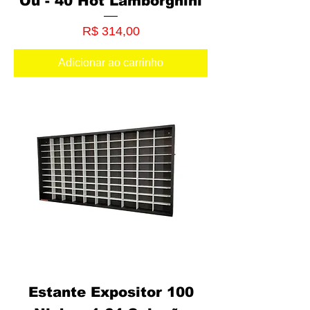
Ou - 40 Hot Lamborghini
Preço
R$ 314,00
Adicionar ao carrinho
Estante Expositor 100