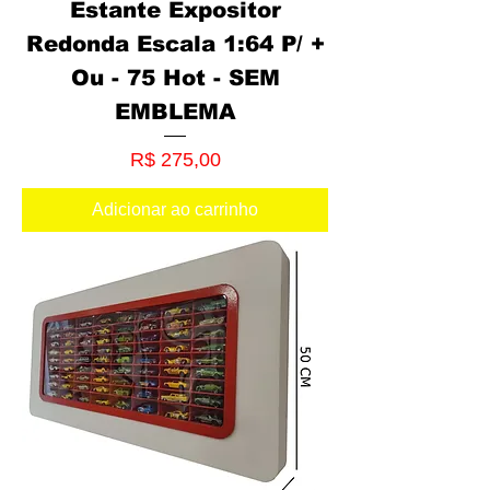
Estante Expositor
Redonda Escala 1:64 P/ +
Ou - 75 Hot - SEM
EMBLEMA
Preço
R$ 275,00
Adicionar ao carrinho