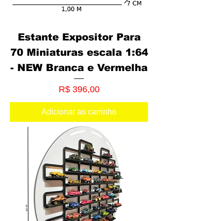
Estante Expositor Para
70 Miniaturas escala 1:64
- NEW Branca e Vermelha
Preço
R$ 396,00
Adicionar ao carrinho