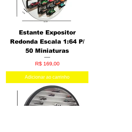
Estante Expositor
Redonda Escala 1:64 P/
50 Miniaturas
Preço
R$ 169,00
Adicionar ao carrinho