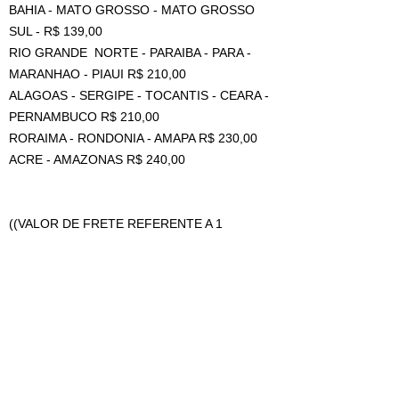
BAHIA - MATO GROSSO - MATO GROSSO
SUL - R$ 139,00
RIO GRANDE NORTE - PARAIBA - PARA -
MARANHAO - PIAUI R$ 210,00
ALAGOAS - SERGIPE - TOCANTIS - CEARA -
PERNAMBUCO R$ 210,00
RORAIMA - RONDONIA - AMAPA R$ 230,00
ACRE - AMAZONAS R$ 240,00
((VALOR DE FRETE REFERENTE A 1
UNIDADE, PARA MAIS DE 1 PEÇA TEM
DESCONTO DE AGRUPAMENTO MAS DEVE
SER COTADO COM VENDEDOR NO CAMPO
DE PERGUNTAS ANTES DA COMPRA ))
OS CARRINHOS NÃO ACOMPANHAM A
ESTANTE.