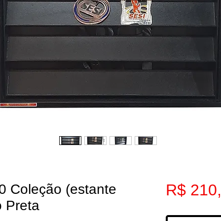
R$ 210
0 Coleção (estante
o Preta