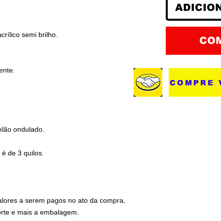
ADICIO
acrílico semi brilho.
CO
ente.
COMPRE 
elão ondulado.
é de 3 quilos.
valores a serem pagos no ato da compra,
orte e mais a embalagem.