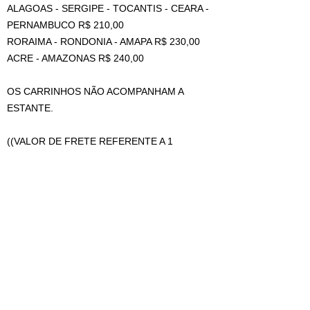
ALAGOAS - SERGIPE - TOCANTIS - CEARA -
PERNAMBUCO R$ 210,00
RORAIMA - RONDONIA - AMAPA R$ 230,00
ACRE - AMAZONAS R$ 240,00
OS CARRINHOS NÃO ACOMPANHAM A
ESTANTE.
((VALOR DE FRETE REFERENTE A 1
UNIDADE, PARA MAIS DE 1 PEÇA TEM
DESCONTO DE AGRUPAMENTO, MAS DEVE
SER COTADO COM VENDEDOR NO CAMPO
DE PERGUNTAS ANTES DA COMPRA))
Art Curitiba.