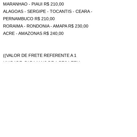
MARANHAO - PIAUI R$ 210,00
ALAGOAS - SERGIPE - TOCANTIS - CEARA -
PERNAMBUCO R$ 210,00
RORAIMA - RONDONIA - AMAPA R$ 230,00
ACRE - AMAZONAS R$ 240,00
((VALOR DE FRETE REFERENTE A 1
UNIDADE, PARA MAIS DE 1 PEÇA TEM
DESCONTO DE AGRUPAMENTO MAS DEVE
SER COTADO COM VENDEDOR NO CAMPO
DE PERGUNTAS ANTES DA COMPRA ))
OS BONECOS NÃO ACOMPANHAM A
ESTANTE.