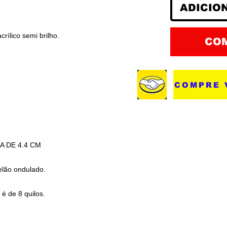
ADICIO
acrílico semi brilho.
CO
COMPRE 
A DE 4.4 CM
elão ondulado.
é de 8 quilos.