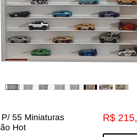
R$ 215
 P/ 55 Miniaturas
ção Hot