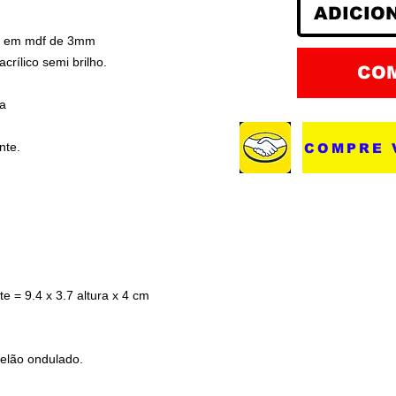
ADICIO
ia em mdf de 3mm
acrílico semi brilho.
CO
ca
nte.
COMPRE 
 = 9.4 x 3.7 altura x 4 cm
elão ondulado.