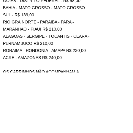
GOIAS - DISTRITO FEDERAL - R$ 98,00
BAHIA - MATO GROSSO - MATO GROSSO
SUL - R$ 139,00
RIO GRA NORTE - PARAIBA - PARA -
MARANHAO - PIAUI R$ 210,00
ALAGOAS - SERGIPE - TOCANTIS - CEARA -
PERNAMBUCO R$ 210,00
RORAIMA - RONDONIA - AMAPA R$ 230,00
ACRE - AMAZONAS R$ 240,00
OS CARRINHOS NÃO ACOMPANHAM A
ESTANTE.
((VALOR DE FRETE REFERENTE A 1
UNIDADE, PARA MAIS DE 1 PEÇA TEM
DESCONTO DE AGRUPAMENTO, MAS DEVE
SER COTADO COM VENDEDOR NO CAMPO
DE PERGUNTAS ANTES DA COMPRA))