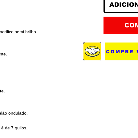
ADICIO
CO
acrílico semi brilho.
COMPRE 
nte.
te.
elão ondulado.
é de 7 quilos.