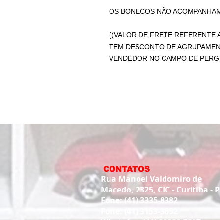
OS BONECOS NÃO ACOMPANHAM 
((VALOR DE FRETE REFERENTE A
TEM DESCONTO DE AGRUPAMEN
VENDEDOR NO CAMPO DE PERGU
CONTATOS
Rua Manoel Valdomiro de
Macedo, 2325, CIC - Curitiba - 
Fone: (41) 3335-8382
Fone: (41) 3153-3652