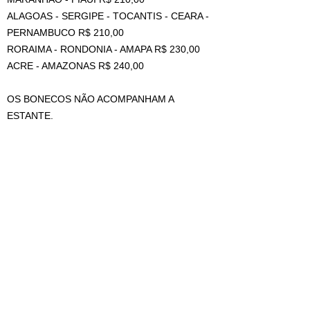
ALAGOAS - SERGIPE - TOCANTIS - CEARA -
PERNAMBUCO R$ 210,00
RORAIMA - RONDONIA - AMAPA R$ 230,00
ACRE - AMAZONAS R$ 240,00
OS BONECOS NÃO ACOMPANHAM A
ESTANTE.
((VALOR DE FRETE REFERENTE A 1
UNIDADE, PARA MAIS DE 1 PEÇA TEM
DESCONTO DE AGRUPAMENTO, MAS DEVE
SER COTADO COM VENDEDOR NO CAMPO
DE PERGUNTAS ANTES DA COMPRA))
CONTATOS