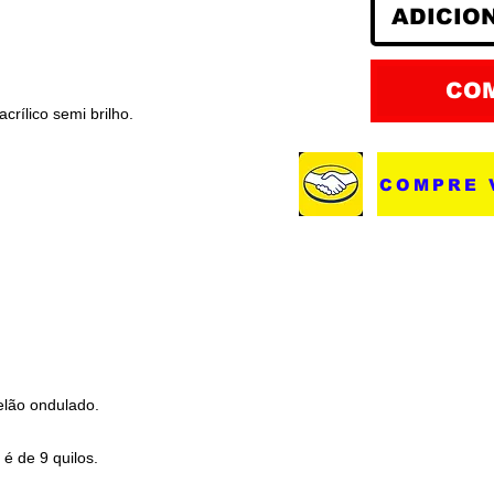
ADICIO
CO
acrílico semi brilho.
COMPRE 
elão ondulado.
é de 9 quilos.